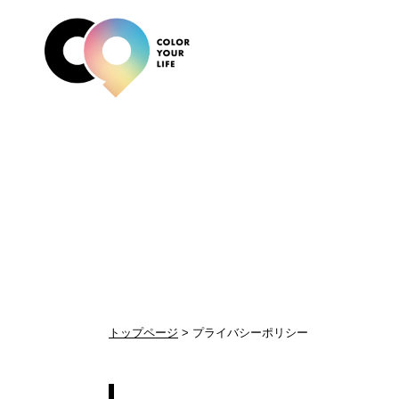
Contact
Service
About
当社について
サービスについて
お問い合わせ
お問い合わせ窓口
不動産の売却
代表挨拶
無料
不動
会社
不動産の購入、リフォームなどのご相談
C9の強みは“不動産の売却力”
「いつか」 を 「今」に変える
不動産
不動産
当社の
不動産投資
リフ
未来のための“価値ある資産形成”
中古物
トップページ
プライバシーポリシー