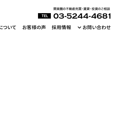
について
お客様の声
採用情報
お問い合わせ
瑕疵物件の買取
買取
5分
瑕疵物件（事故物件）を積極的に買取