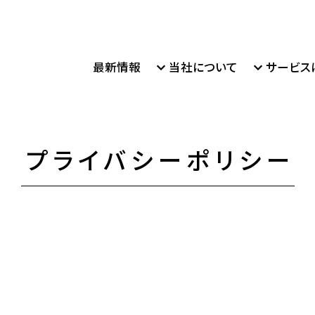
最新情報
当社について
サービス
プライバシーポリシー
査定
産の購入
概要
よくあるお問い合わせ
空き家の買取
アクセスマップ
売却、空き家・瑕疵物件の査定
購入、住み替えをサポート
基本情報をご覧いただけます
よくあるご質問をFAQ形式で公開
傷みのある空き家・アパートなどの
JR神田駅・東京メトロ秋葉原駅徒歩
ォーム
件を買ってリノベーション