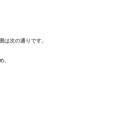
囲は次の通りです。
め。
示